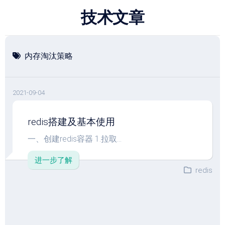
跳
技术文章
至
内
容
内存淘汰策略
2021-09-04
redis搭建及基本使用
一、创建redis容器 1.拉取...
进一步了解
redis