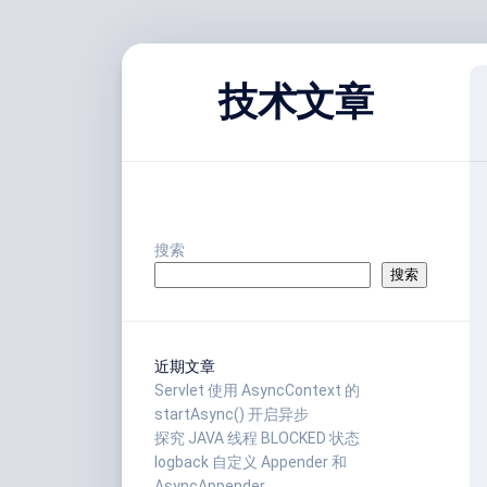
跳
至
技术文章
内
容
搜索
搜索
近期文章
Servlet 使用 AsyncContext 的
startAsync() 开启异步
探究 JAVA 线程 BLOCKED 状态
logback 自定义 Appender 和
AsyncAppender