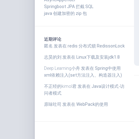
Springboot JPA 拦截 SQL
java 创建加密的 zip 包
近期评论
匿名
发表在
redis 分布式锁 RedissonLock
志昊的刘
发表在
Linux下载及安装jdk1.8
Deep Learning小舟
发表在
Spring中使用
xml依赖注入(set方法注入、构造器注入)
不正经的kimol君
发表在
Java设计模式-访
问者模式
原味吐司
发表在
WebPack的使用