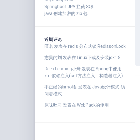
Springboot JPA 拦截 SQL
java 创建加密的 zip 包
近期评论
匿名
发表在
redis 分布式锁 RedissonLock
志昊的刘
发表在
Linux下载及安装jdk1.8
Deep Learning小舟
发表在
Spring中使用
xml依赖注入(set方法注入、构造器注入)
不正经的kimol君
发表在
Java设计模式-访
问者模式
原味吐司
发表在
WebPack的使用