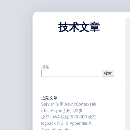
跳
至
技术文章
内
容
搜索
搜索
近期文章
Servlet 使用 AsyncContext 的
startAsync() 开启异步
探究 JAVA 线程 BLOCKED 状态
logback 自定义 Appender 和
AsyncAppender