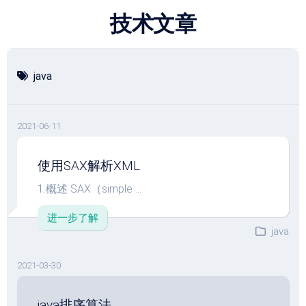
跳
技术文章
至
内
容
java
2021-06-11
使用SAX解析XML
1.概述 SAX（simple ...
进一步了解
java
2021-03-30
java排序算法