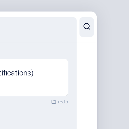
ications)
redis