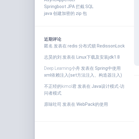
Springboot JPA 拦截 SQL
java 创建加密的 zip 包
近期评论
匿名
发表在
redis 分布式锁 RedissonLock
志昊的刘
发表在
Linux下载及安装jdk1.8
Deep Learning小舟
发表在
Spring中使用
xml依赖注入(set方法注入、构造器注入)
不正经的kimol君
发表在
Java设计模式-访
问者模式
原味吐司
发表在
WebPack的使用