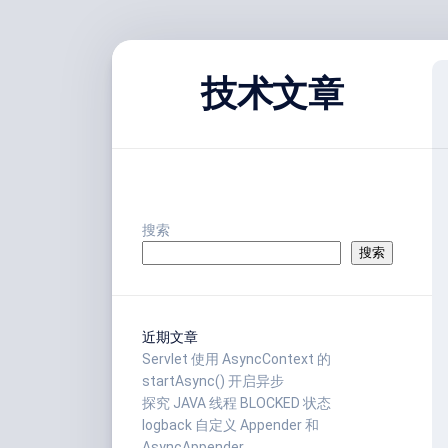
跳
至
技术文章
内
容
搜索
搜索
近期文章
Servlet 使用 AsyncContext 的
startAsync() 开启异步
探究 JAVA 线程 BLOCKED 状态
logback 自定义 Appender 和
AsyncAppender