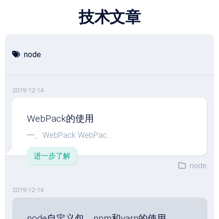
跳
技术文章
至
内
容
node
2019-12-14
WebPack的使用
一、WebPack WebPac...
进一步了解
node
2019-12-14
node自定义包、npm和yarn的使用