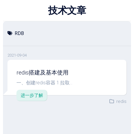
跳
技术文章
至
内
容
RDB
2021-09-04
redis搭建及基本使用
一、创建redis容器 1.拉取...
进一步了解
redis