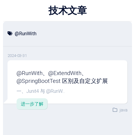
跳
技术文章
至
内
容
@RunWith
2024-03-31
@RunWith、@ExtendWith、
@SpringBootTest 区别及自定义扩展
一、Junit4 与 @RunW...
进一步了解
java