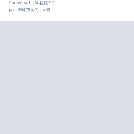
Springboot JPA 拦截 SQL
java 创建加密的 zip 包
近期评论
匿名
发表在
redis 分布式锁 RedissonLock
志昊的刘
发表在
Linux下载及安装jdk1.8
Deep Learning小舟
发表在
Spring中使用xml依赖注入(set方法
注入、构造器注入)
不正经的kimol君
发表在
Java设计模式-访问者模式
原味吐司
发表在
WebPack的使用