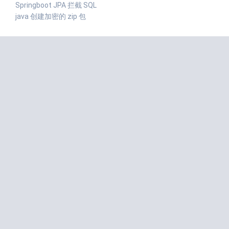
Springboot JPA 拦截 SQL
java 创建加密的 zip 包
近期评论
匿名
发表在
redis 分布式锁 RedissonLock
志昊的刘
发表在
Linux下载及安装jdk1.8
Deep Learning小舟
发表在
Spring中使用xml依赖注入(set方法
注入、构造器注入)
不正经的kimol君
发表在
Java设计模式-访问者模式
原味吐司
发表在
WebPack的使用