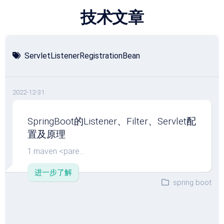
跳
技术文章
至
内
容
ServletListenerRegistrationBean
2022-12-31
SpringBoot的Listener、Filter、Servlet配
置及原理
1.maven <pare...
进一步了解
spring boot