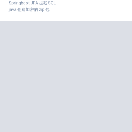
Springboot JPA 拦截 SQL
java 创建加密的 zip 包
近期评论
匿名
发表在
redis 分布式锁 RedissonLock
志昊的刘
发表在
Linux下载及安装jdk1.8
Deep Learning小舟
发表在
Spring中使用xml依赖注入(set方法
注入、构造器注入)
不正经的kimol君
发表在
Java设计模式-访问者模式
原味吐司
发表在
WebPack的使用