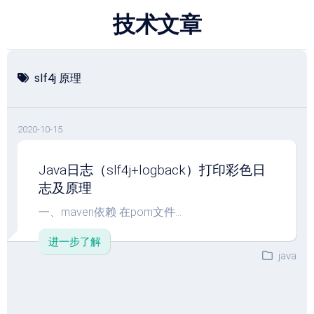
跳
技术文章
至
内
容
slf4j 原理
2020-10-15
Java日志（slf4j+logback）打印彩色日
志及原理
一、maven依赖 在pom文件...
进一步了解
java