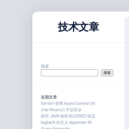
跳
至
技术文章
内
容
搜索
搜索
近期文章
Servlet 使用 AsyncContext 的
startAsync() 开启异步
探究 JAVA 线程 BLOCKED 状态
logback 自定义 Appender 和
AsyncAppender