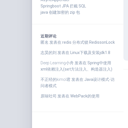
Springboot JPA 拦截 SQL
java 创建加密的 zip 包
近期评论
匿名
发表在
redis 分布式锁 RedissonLock
志昊的刘
发表在
Linux下载及安装jdk1.8
Deep Learning小舟
发表在
Spring中使用
xml依赖注入(set方法注入、构造器注入)
不正经的kimol君
发表在
Java设计模式-访
问者模式
原味吐司
发表在
WebPack的使用