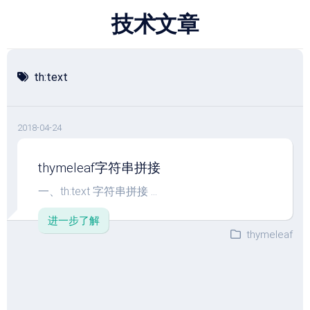
跳
技术文章
至
内
容
th:text
2018-04-24
thymeleaf字符串拼接
一、th:text 字符串拼接 ...
进一步了解
thymeleaf