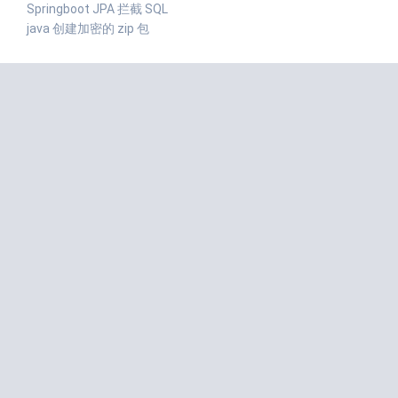
Springboot JPA 拦截 SQL
java 创建加密的 zip 包
近期评论
匿名
发表在
redis 分布式锁 RedissonLock
志昊的刘
发表在
Linux下载及安装jdk1.8
Deep Learning小舟
发表在
Spring中使用xml依赖注入(set方法
注入、构造器注入)
不正经的kimol君
发表在
Java设计模式-访问者模式
原味吐司
发表在
WebPack的使用