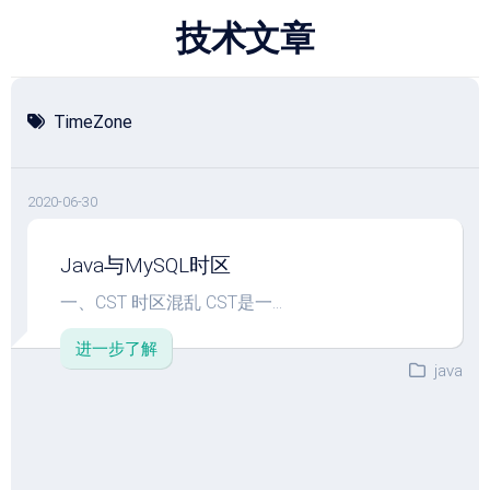
跳
技术文章
至
内
容
TimeZone
2020-06-30
Java与MySQL时区
一、CST 时区混乱 CST是一...
进一步了解
java