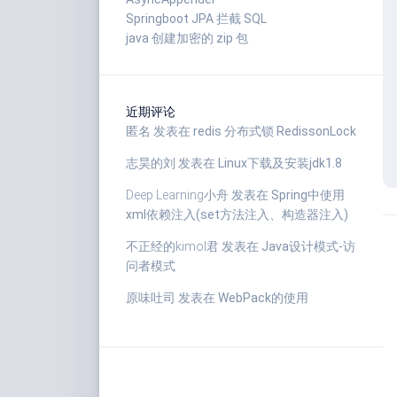
Springboot JPA 拦截 SQL
java 创建加密的 zip 包
近期评论
匿名
发表在
redis 分布式锁 RedissonLock
志昊的刘
发表在
Linux下载及安装jdk1.8
Deep Learning小舟
发表在
Spring中使用
xml依赖注入(set方法注入、构造器注入)
不正经的kimol君
发表在
Java设计模式-访
问者模式
原味吐司
发表在
WebPack的使用