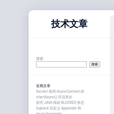
跳
至
技术文章
内
容
搜索
搜索
近期文章
Servlet 使用 AsyncContext 的
startAsync() 开启异步
探究 JAVA 线程 BLOCKED 状态
logback 自定义 Appender 和
AsyncAppender