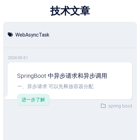
跳
技术文章
至
内
容
WebAsyncTask
2024-03-31
SpringBoot 中异步请求和异步调用
一、异步请求 可以先释放容器分配...
进一步了解
spring boot