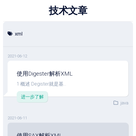
跳
技术文章
至
内
容
xml
2021-06-12
使用Digester解析XML
1.概述 Degister就是基...
进一步了解
java
2021-06-11
使用SAX解析XML