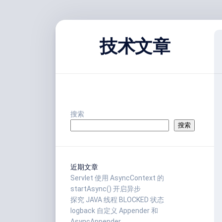
跳
至
技术文章
内
容
搜索
搜索
近期文章
Servlet 使用 AsyncContext 的
startAsync() 开启异步
探究 JAVA 线程 BLOCKED 状态
logback 自定义 Appender 和
AsyncAppender