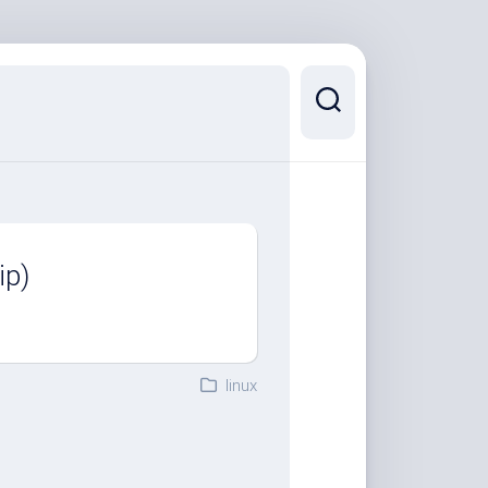
p)
linux