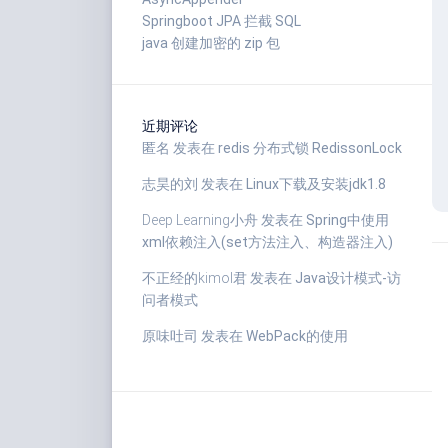
Springboot JPA 拦截 SQL
java 创建加密的 zip 包
近期评论
匿名
发表在
redis 分布式锁 RedissonLock
志昊的刘
发表在
Linux下载及安装jdk1.8
Deep Learning小舟
发表在
Spring中使用
xml依赖注入(set方法注入、构造器注入)
不正经的kimol君
发表在
Java设计模式-访
问者模式
原味吐司
发表在
WebPack的使用