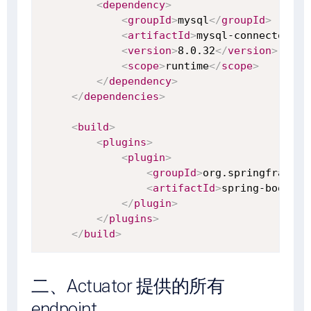
<
dependency
>
<
groupId
>
mysql
</
groupId
>
<
artifactId
>
mysql-connector-ja
<
version
>
8.0.32
</
version
>
<
scope
>
runtime
</
scope
>
</
dependency
>
</
dependencies
>
<
build
>
<
plugins
>
<
plugin
>
<
groupId
>
org.springframewo
<
artifactId
>
spring-boot-ma
</
plugin
>
</
plugins
>
</
build
>
二、Actuator 提供的所有
endpoint