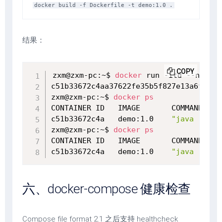
docker build -f Dockerfile -t demo:1.0 .
结果：
COPY
zxm@zxm-pc:~$ 
docker
 run -itd --name d
c51b33672c4aa37622fe35b5f827e13a6fb742
zxm@zxm-pc:~$ 
docker
ps
CONTAINER ID   IMAGE       COMMAND    
c51b33672c4a   demo:1.0    
"java -jar 
zxm@zxm-pc:~$ 
docker
ps
CONTAINER ID   IMAGE       COMMAND    
c51b33672c4a   demo:1.0    
"java -jar 
六、docker-compose 健康检查
Compose file format 2.1 之后支持 healthcheck