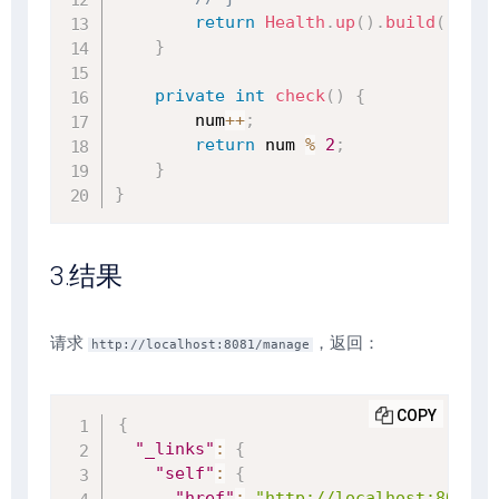
return
Health
.
up
(
)
.
build
(
)
;
}
private
int
check
(
)
{
        num
++
;
return
 num 
%
2
;
}
}
3.结果
请求
，返回：
http://localhost:8081/manage
COPY
{
"_links"
:
{
"self"
:
{
"href"
:
"http://localhost:8081/m