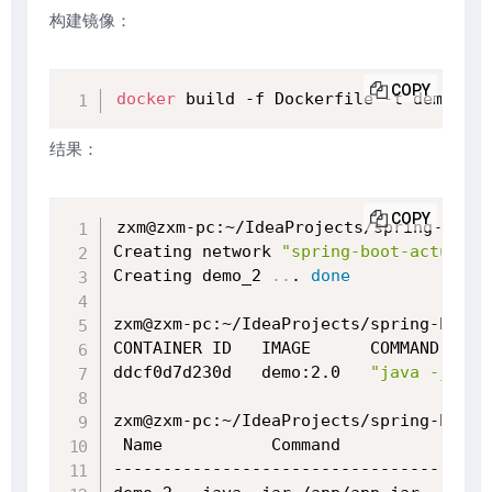
构建镜像：
COPY
docker
 build -f Dockerfile -t demo:2.0
结果：
COPY
zxm@zxm-pc:~/IdeaProjects/spring-boot-
Creating network 
"spring-boot-actuator
Creating demo_2 
..
. 
done
zxm@zxm-pc:~/IdeaProjects/spring-boot-
CONTAINER ID   IMAGE      COMMAND     
ddcf0d7d230d   demo:2.0   
"java -jar /
zxm@zxm-pc:~/IdeaProjects/spring-boot-
 Name           Command               
--------------------------------------