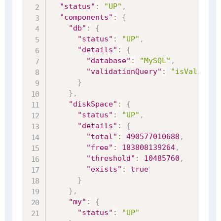
"status"
:
"UP"
,
"components"
:
{
"db"
:
{
"status"
:
"UP"
,
"details"
:
{
"database"
:
"MySQL"
,
"validationQuery"
:
"isValid()"
}
}
,
"diskSpace"
:
{
"status"
:
"UP"
,
"details"
:
{
"total"
:
490577010688
,
"free"
:
183808139264
,
"threshold"
:
10485760
,
"exists"
:
true
}
}
,
"my"
:
{
"status"
:
"UP"