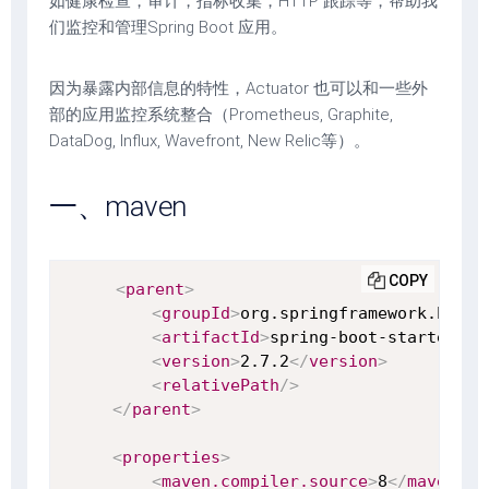
如健康检查，审计，指标收集，HTTP 跟踪等，帮助我
们监控和管理Spring Boot 应用。
因为暴露内部信息的特性，Actuator 也可以和一些外
部的应用监控系统整合（Prometheus, Graphite,
DataDog, Influx, Wavefront, New Relic等）。
一、maven
COPY
<
parent
>
<
groupId
>
org.springframework.boot
<
<
artifactId
>
spring-boot-starter-pa
<
version
>
2.7.2
</
version
>
<
relativePath
/>
</
parent
>
<
properties
>
<
maven.compiler.source
>
8
</
maven.co