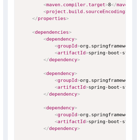
<
maven.compiler.target
>
8
</
maven.co
<
project.build.sourceEncoding
>
UTF-
</
properties
>
<
dependencies
>
<
dependency
>
<
groupId
>
org.springframework.b
<
artifactId
>
spring-boot-starte
</
dependency
>
<
dependency
>
<
groupId
>
org.springframework.b
<
artifactId
>
spring-boot-starte
</
dependency
>
<
dependency
>
<
groupId
>
org.springframework.b
<
artifactId
>
spring-boot-starte
</
dependency
>