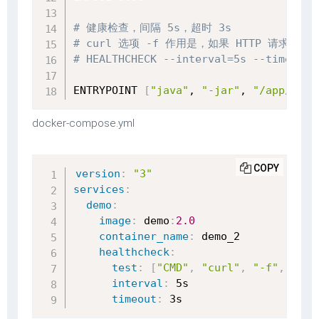
# 健康检查，间隔 5s，超时 3s
# curl 选项 -f 作用是，如果 HTTP 请
# HEALTHCHECK --interval=5s --timeout=
ENTRYPOINT 
[
"java"
, 
"-jar"
, 
"/app/app.
docker-compose.yml
COPY
version
:
"3"
services
:
demo
:
image
:
 demo
:
2.0
container_name
:
 demo_2

healthcheck
:
test
:
[
"CMD"
,
"curl"
,
"-f"
,
"htt
interval
:
 5s

timeout
:
 3s