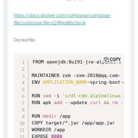
https://docs.docker.com/compose/compose-
file/compose-file-v2/#healthcheck
Dockerfile
COPY
FROM openjdk:8u191-jre-alpine3.9

MAINTAINER zxm 
<
zxm-2018@qq.com
>
ENV 
APPLICATION_NAME
=
spring-boot-demo

RUN 
sed
 -i 
's/dl-cdn.alpinelinux.org/m
RUN apk 
add
 --update 
curl
&&
rm
 -rf /v
RUN 
mkdir
 /app

COPY target/*.jar /app/app.jar

WORKDIR /app

EXPOSE 
8080