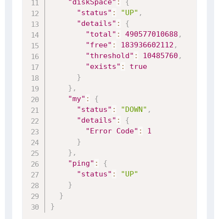
"diskSpace"
:
{
"status"
:
"UP"
,
"details"
:
{
"total"
:
490577010688
,
"free"
:
183936602112
,
"threshold"
:
10485760
,
"exists"
:
true
}
}
,
"my"
:
{
"status"
:
"DOWN"
,
"details"
:
{
"Error Code"
:
1
}
}
,
"ping"
:
{
"status"
:
"UP"
}
}
}