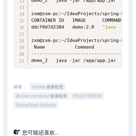
demo_2   java -jar /app/app.jar   Up 
(
zxm@zxm-pc:~/IdeaProjects/spring-boot-
CONTAINER ID   IMAGE      COMMAND     
ddcf0d7d230d   demo:2.0   
"java -jar /
zxm@zxm-pc:~/IdeaProjects/spring-boot-
 Name           Command              St
---------------------------------------
demo_2   java -jar /app/app.jar   Up 
(
标签：
docker 健康检查
docker-compose 健康检查
HEALTHCHECK
Spring Boot Actuator
您可能还喜欢...