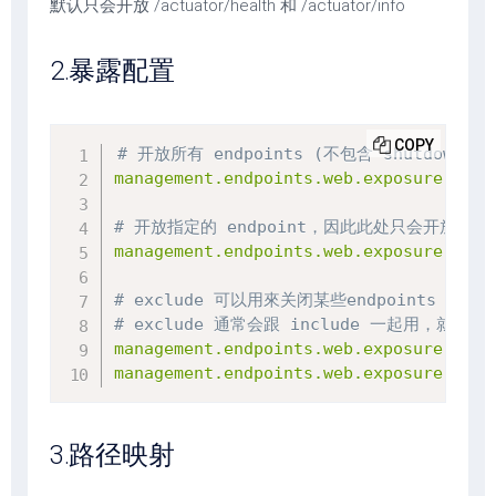
默认只会开放 /actuator/health 和 /actuator/info
2.暴露配置
COPY
# 开放所有 endpoints (不包含 shutdown)
management.endpoints.web.exposure.incl
# 开放指定的 endpoint，因此此处只会开放 /actuat
management.endpoints.web.exposure.incl
# exclude 可以用來关闭某些endpoints
# exclude 通常会跟 include 一起用，就是先 
management.endpoints.web.exposure.excl
management.endpoints.web.exposure.incl
3.路径映射