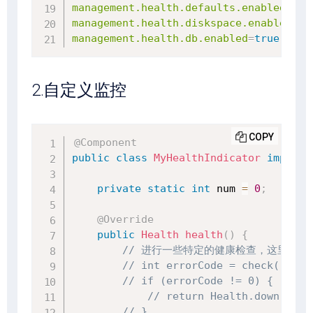
management.health.defaults.enabled
=
tru
management.health.diskspace.enabled
=
tr
management.health.db.enabled
=
true
2.自定义监控
COPY
@Component
public
class
MyHealthIndicator
impleme
private
static
int
 num 
=
0
;
@Override
public
Health
health
(
)
{
// 进行一些特定的健康检查，这里模
// int errorCode = check();
// if (errorCode != 0) {
// return Health.down().wi
// }