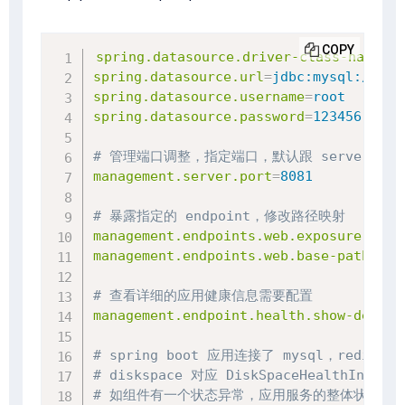
COPY
spring.datasource.driver-class-name
=
co
spring.datasource.url
=
jdbc:mysql://127
spring.datasource.username
=
root
spring.datasource.password
=
123456
# 管理端口调整，指定端口，默认跟 server.por
management.server.port
=
8081
# 暴露指定的 endpoint，修改路径映射
management.endpoints.web.exposure.incl
management.endpoints.web.base-path
=
/ma
# 查看详细的应用健康信息需要配置
management.endpoint.health.show-detail
# spring boot 应用连接了 mysql，redi
# diskspace 对应 DiskSpaceHealthIndica
# 如组件有一个状态异常，应用服务的整体状态即为