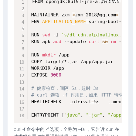
FROM openjdk:8u191-jre-alpine3.9

MAINTAINER zxm 
<
zxm-2018@qq.com
>
ENV 
APPLICATION_NAME
=
spring-boot-demo

RUN 
sed
 -i 
's/dl-cdn.alpinelinux.org/m
RUN apk 
add
 --update 
curl
&&
rm
 -rf /v
RUN 
mkdir
 /app

COPY target/*.jar /app/app.jar

WORKDIR /app

EXPOSE 
8080
# 健康检查，间隔 5s，超时 3s
# curl 选项 -f 作用是，如果 HTTP 请
HEALTHCHECK --interval
=
5s --timeout
=
3s
ENTRYPOINT 
[
"java"
, 
"-jar"
, 
"/app/app.
curl -f 命令中的 -f 选项，全称为 --fail，它告诉 curl 在