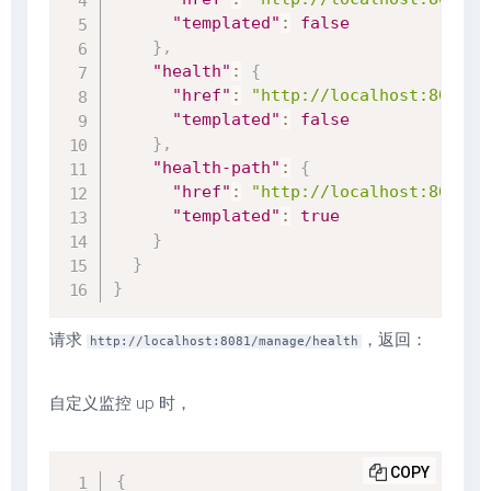
"templated"
:
false
}
,
"health"
:
{
"href"
:
"http://localhost:8081/m
"templated"
:
false
}
,
"health-path"
:
{
"href"
:
"http://localhost:8081/m
"templated"
:
true
}
}
}
请求
，返回：
http://localhost:8081/manage/health
自定义监控 up 时，
COPY
{