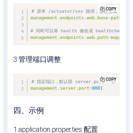
COPY
# 原本 /actuator/xxx 路徑，都会变成 /mana
management.endpoints.web.base-path
=
/ma
# 同时可以将 health 修改成 healthcheck
management.endpoints.web.path-mapping.
3.管理端口调整
COPY
# 指定端口，默认跟 server.port 一样
management.server.port
=
8081
四、示例
1.application.properties 配置