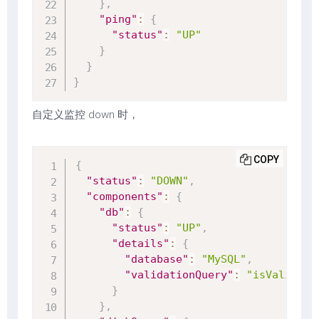
}
,
"ping"
:
{
"status"
:
"UP"
}
}
}
自定义监控 down 时，
COPY
{
"status"
:
"DOWN"
,
"components"
:
{
"db"
:
{
"status"
:
"UP"
,
"details"
:
{
"database"
:
"MySQL"
,
"validationQuery"
:
"isValid()"
}
}
,