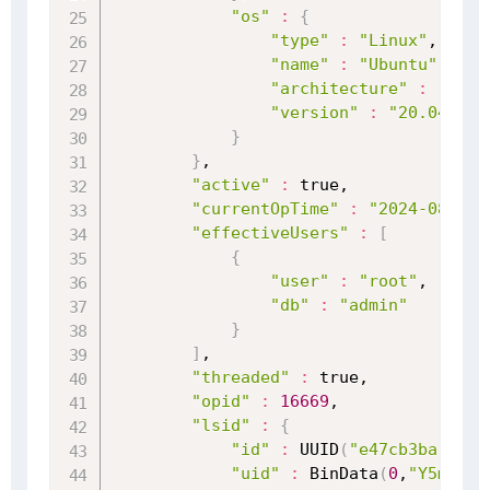
"os"
:
{
"type"
:
"Linux"
,

"name"
:
"Ubuntu"
,

"architecture"
:
"x86_
"version"
:
"20.04"
}
}
,

"active"
:
 true,

"currentOpTime"
:
"2024-08-02T
"effectiveUsers"
:
[
{
"user"
:
"root"
,

"db"
:
"admin"
}
]
,

"threaded"
:
 true,

"opid"
:
16669
,

"lsid"
:
{
"id"
:
 UUID
(
"e47cb3ba-41b0
"uid"
:
 BinData
(
0
,
"Y5mrDax