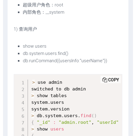
超级用户角色：root
内部角色：__system
1) 查询用户
show users
db.system.users.find()
db.runCommand({usersInfo:"userName"})
COPY
>
 use admin

>
 show tables

system.users

>
 db.system.users.
find
(
)
{
"_id"
:
"admin.root"
, 
"userId"
:
 UUI
>
 show 
users
{