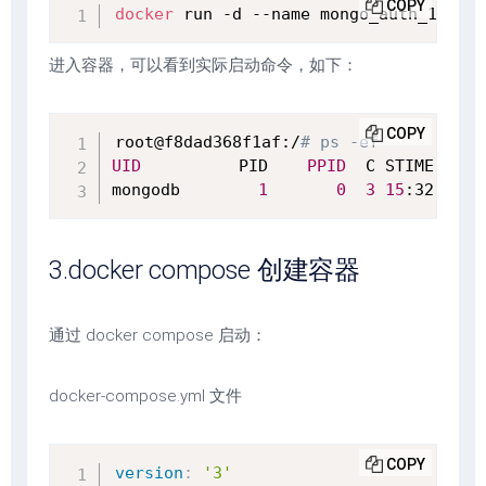
COPY
docker
 run -d --name mongo_auth_1 -e 
M
进入容器，可以看到实际启动命令，如下：
COPY
root@f8dad368f1af:/
# ps -ef
UID
          PID    
PPID
  C STIME TTY 
mongodb        
1
0
3
15
:32 ?   
3.docker compose 创建容器
通过 docker compose 启动：
docker-compose.yml 文件
COPY
version
:
'3'