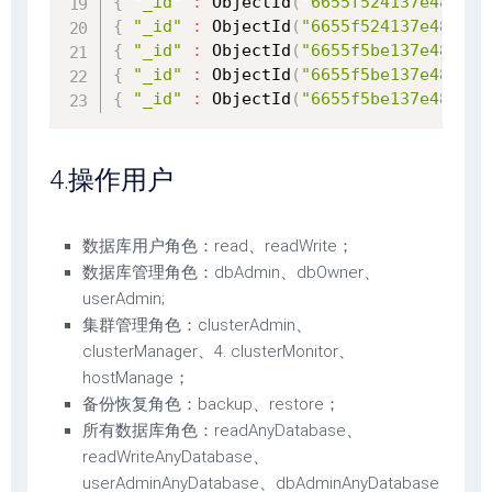
{
"_id"
:
 ObjectId
(
"6655f524137e48aaad
{
"_id"
:
 ObjectId
(
"6655f524137e48aaad
{
"_id"
:
 ObjectId
(
"6655f5be137e48aaad
{
"_id"
:
 ObjectId
(
"6655f5be137e48aaad
{
"_id"
:
 ObjectId
(
"6655f5be137e48aaad
4.操作用户
数据库用户角色：read、readWrite；
数据库管理角色：dbAdmin、dbOwner、
userAdmin;
集群管理角色：clusterAdmin、
clusterManager、4. clusterMonitor、
hostManage；
备份恢复角色：backup、restore；
所有数据库角色：readAnyDatabase、
readWriteAnyDatabase、
userAdminAnyDatabase、dbAdminAnyDatabase