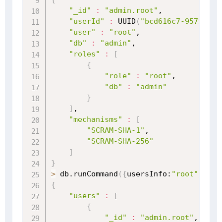
"_id"
:
"admin.root"
,

"userId"
:
 UUID
(
"bcd616c7-9575-4f5
"user"
:
"root"
,

"db"
:
"admin"
,

"roles"
:
[
{
"role"
:
"root"
,

"db"
:
"admin"
}
]
,

"mechanisms"
:
[
"SCRAM-SHA-1"
,

"SCRAM-SHA-256"
]
}
>
 db.runCommand
(
{
usersInfo:
"root"
}
)
{
"users"
:
[
{
"_id"
:
"admin.root"
,
