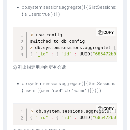
db.system.sessions.aggregate( [ { $listSessions:
{ allUsers: true } } ] )
COPY
>
 use config

>
 db.system.sessions.aggregate
(
[
{
$
{
"_id"
:
{
"id"
:
 UUID
(
"685472b0-3f5f
2) 列出指定用户的所有会话
db.system.sessions.aggregate( [ { $listSessions:
{ users: [ {user: "root", db: "admin" } ] } } ] )
COPY
>
 db.system.sessions.aggregate
(
[
{
$l
{
"_id"
:
{
"id"
:
 UUID
(
"685472b0-3f5f