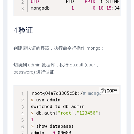
UID
          PID    
PPID
  C STIME TTY 
mongodb        
1
0
10
15
:34 ?   
4.验证
创建需认证的容器，执行命令行操作 mongo：
切换到 admin 数据库，执行 db.auth(user，
password) 进行认证
COPY
root@04a7d3305c5b:/
# mongo
>
 use admin

>
 db.auth
(
"root"
,
"123456"
)
1
>
 show databases

admin   
0
.000GB
