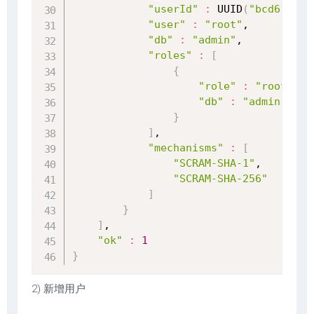
"userId"
:
 UUID
(
"bcd616c7-
"user"
:
"root"
,

"db"
:
"admin"
,

"roles"
:
[
{
"role"
:
"root"
,

"db"
:
"admin"
}
]
,

"mechanisms"
:
[
"SCRAM-SHA-1"
,

"SCRAM-SHA-256"
]
}
]
,

"ok"
:
1
}
2) 新增用户