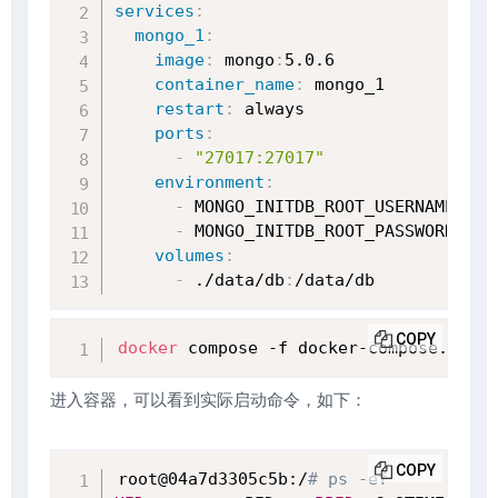
services
:
mongo_1
:
image
:
 mongo
:
5.0.6

container_name
:
 mongo_1

restart
:
 always

ports
:
-
"27017:27017"
environment
:
-
 MONGO_INITDB_ROOT_USERNAME=root
-
 MONGO_INITDB_ROOT_PASSWORD=1234
volumes
:
-
 ./data/db
:
/data/db
COPY
docker
 compose -f docker-compose.yml u
进入容器，可以看到实际启动命令，如下：
COPY
root@04a7d3305c5b:/
# ps -ef