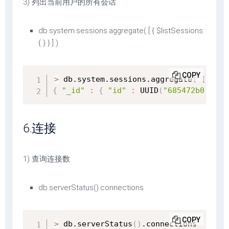
3) 列出当前用户的所有会话
db.system.sessions.aggregate( [ { $listSessions:
{ } } ] )
COPY
>
 db.system.sessions.aggregate
(
[
{
$l
{
"_id"
:
{
"id"
:
 UUID
(
"685472b0-3f5f
6.连接
1) 查询连接数
db.serverStatus().connections
COPY
>
 db.serverStatus
(
)