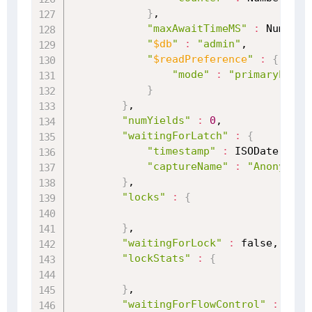
}
,

"maxAwaitTimeMS"
:
 NumberL
"
$db
"
:
"admin"
,

"
$readPreference
"
:
{
"mode"
:
"primaryPrefe
}
}
,

"numYields"
:
0
,

"waitingForLatch"
:
{
"timestamp"
:
 ISODate
(
"202
"captureName"
:
"Anonymous
}
,

"locks"
:
{
}
,

"waitingForLock"
:
 false,

"lockStats"
:
{
}
,

"waitingForFlowControl"
:
 false