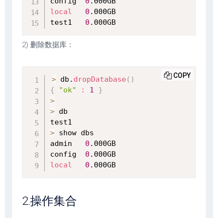
config  
0
local
0
.000GB

test1   
0
.000GB
2) 删除数据库：
COPY
>
 db.
dropDatabase
(
)
{
"ok"
:
1
}
>
>
 db

>
 show dbs

admin   
0
.000GB

config  
0
local
0
.000GB
2.操作集合