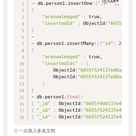
COPY
>
 db.person1.insertOne
(
{
"id"
:
1
, 
"name
{
"acknowledged"
:
 true,

"insertedId"
:
 ObjectId
(
"6655f4dd1
}
>
>
 db.person1.insertMany
(
[
{
"id"
:
2
, 
"na
{
"acknowledged"
:
 true,

"insertedIds"
:
[
        ObjectId
(
"6655f524137e48aaad10
        ObjectId
(
"6655f524137e48aaad10
]
}
>
 db.person1.
find
(
)
{
"_id"
:
 ObjectId
(
"6655f4dd137e48aaad
{
"_id"
:
 ObjectId
(
"6655f524137e48aaad
{
"_id"
:
 ObjectId
(
"6655f524137e48aaad
2) 一次插入多条文档