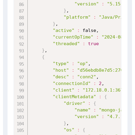
"version"
:
"5.15.0-10
}
,

"platform"
:
"Java/Private
}
,

"active"
:
 false,

"currentOpTime"
:
"2024-08-02T
"threaded"
:
true
}
,

{
"type"
:
"op"
,

"host"
:
"d56ebdb8e7d5:27017"
,

"desc"
:
"conn2"
,

"connectionId"
:
2
,

"client"
:
"172.18.0.1:36718"
,

"clientMetadata"
:
{
"driver"
:
{
"name"
:
"mongo-java-d
"version"
:
"4.7.1"
}
,

"os"
:
{