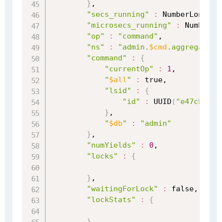
}
,

"secs_running"
:
 NumberLong
(
0
)
"microsecs_running"
:
 NumberLo
"op"
:
"command"
,

"ns"
:
"admin.
$cmd
.aggregate"
,

"command"
:
{
"currentOp"
:
1
,

"
$all
"
:
 true,

"lsid"
:
{
"id"
:
 UUID
(
"e47cb3ba-
}
,

"
$db
"
:
"admin"
}
,

"numYields"
:
0
,

"locks"
:
{
}
,

"waitingForLock"
:
 false,

"lockStats"
:
{
}
,
