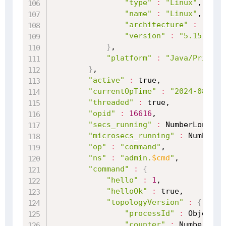
"type"
:
"Linux"
,

"name"
:
"Linux"
,

"architecture"
:
"amd6
"version"
:
"5.15.0-10
}
,

"platform"
:
"Java/Private
}
,

"active"
:
 true,

"currentOpTime"
:
"2024-08-02T
"threaded"
:
 true,

"opid"
:
16616
,

"secs_running"
:
 NumberLong
(
3
)
"microsecs_running"
:
 NumberLo
"op"
:
"command"
,

"ns"
:
"admin.
$cmd
"
,

"command"
:
{
"hello"
:
1
,

"helloOk"
:
 true,

"topologyVersion"
:
{
"processId"
:
 ObjectId
"counter"
:
 NumberLong