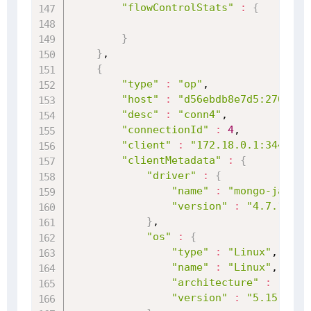
"flowControlStats"
:
{
}
}
,

{
"type"
:
"op"
,

"host"
:
"d56ebdb8e7d5:27017"
,

"desc"
:
"conn4"
,

"connectionId"
:
4
,

"client"
:
"172.18.0.1:34456"
,

"clientMetadata"
:
{
"driver"
:
{
"name"
:
"mongo-java-d
"version"
:
"4.7.1"
}
,

"os"
:
{
"type"
:
"Linux"
,

"name"
:
"Linux"
,

"architecture"
:
"amd6
"version"
:
"5.15.0-10