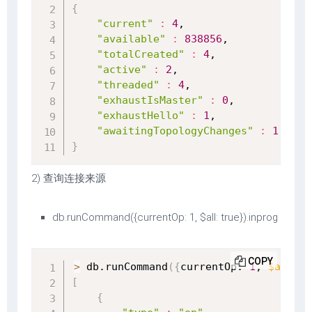
{
"current"
:
4
,

"available"
:
838856
,

"totalCreated"
:
4
,

"active"
:
2
,

"threaded"
:
4
,

"exhaustIsMaster"
:
0
,

"exhaustHello"
:
1
,

"awaitingTopologyChanges"
:
1
}
2) 查询连接来源
db.runCommand({currentOp: 1, $all: true}).inprog
COPY
>
 db.runCommand
(
{
currentOp: 
1
, 
$all
:
 t
[
{