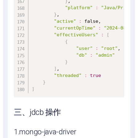
}
,

"platform"
:
"Java/Private
}
,

"active"
:
 false,

"currentOpTime"
:
"2024-08-02T
"effectiveUsers"
:
[
{
"user"
:
"root"
,

"db"
:
"admin"
}
]
,

"threaded"
:
true
}
]
三、jdcb 操作
1.mongo-java-driver