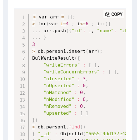
COPY
>
 var arr 
=
[
]
;
>
 for
(
var 
i
=
4
;
 i
<=
6
;
 i++
)
{
..
. arr.push
(
{
"id"
:
 i, 
"name"
:
"zhang"
..
. 
}
3
>
 db.person1.insert
(
arr
)
;
BulkWriteResult
(
{
"writeErrors"
:
[
]
,

"writeConcernErrors"
:
[
]
,

"nInserted"
:
3
,

"nUpserted"
:
0
,

"nMatched"
:
0
,

"nModified"
:
0
,

"nRemoved"
:
0
,

"upserted"
:
[
]
}
)
>
 db.person1.
find
(
)
{
"_id"
:
 ObjectId
(
"6655f4dd137e48aaad