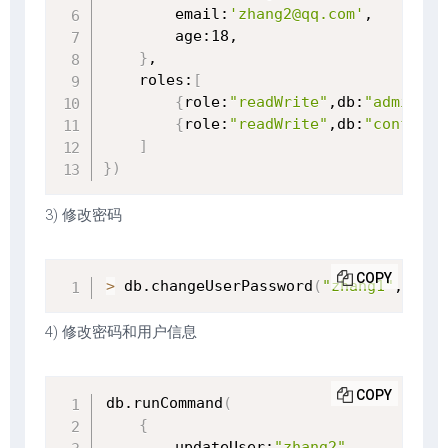
        email:
'zhang2@qq.com'
,

        age:18,

}
,

    roles:
[
{
role:
"readWrite"
,db:
"admin"
}
,

{
role:
"readWrite"
,db:
"config"
}
]
}
)
3) 修改密码
COPY
>
 db.changeUserPassword
(
"zhang1"
, 
"123
4) 修改密码和用户信息
COPY
db.runCommand
(
{
        updateUser:
"zhang2"
,
