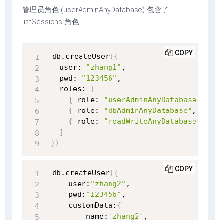
管理员角色 (userAdminAnyDatabase) 包含了
listSessions 角色
COPY
db.createUser
(
{
  user: 
"zhang1"
,

  pwd: 
"123456"
,

  roles: 
[
{
 role: 
"userAdminAnyDatabase"
, db
{
 role: 
"dbAdminAnyDatabase"
, db: 
{
 role: 
"readWriteAnyDatabase"
, db
]
}
)
COPY
db.createUser
(
{
    user:
"zhang2"
,

    pwd:
"123456"
,

    customData:
{
        name:
'zhang2'
,
