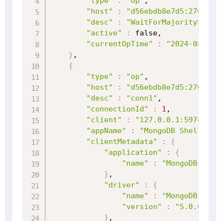
"type"
:
"op"
,

"host"
:
"d56ebdb8e7d5:27017"
,

"desc"
:
"WaitForMajorityServi
"active"
:
 false,

"currentOpTime"
:
"2024-08-02T
}
,

{
"type"
:
"op"
,

"host"
:
"d56ebdb8e7d5:27017"
,

"desc"
:
"conn1"
,

"connectionId"
:
1
,

"client"
:
"127.0.0.1:59746"
,

"appName"
:
"MongoDB Shell"
,

"clientMetadata"
:
{
"application"
:
{
"name"
:
"MongoDB Shel
}
,

"driver"
:
{
"name"
:
"MongoDB Inte
"version"
:
"5.0.6"
}
,
