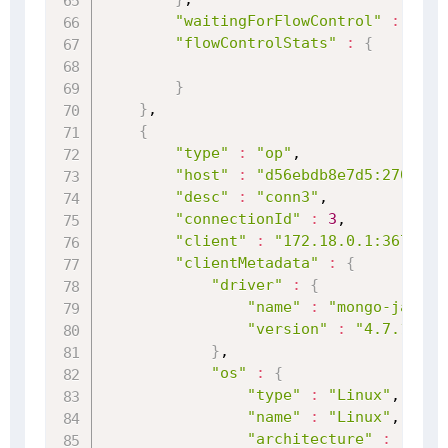
"waitingForFlowControl"
:
 false
"flowControlStats"
:
{
}
}
,

{
"type"
:
"op"
,

"host"
:
"d56ebdb8e7d5:27017"
,

"desc"
:
"conn3"
,

"connectionId"
:
3
,

"client"
:
"172.18.0.1:36714"
,

"clientMetadata"
:
{
"driver"
:
{
"name"
:
"mongo-java-d
"version"
:
"4.7.1"
}
,

"os"
:
{
"type"
:
"Linux"
,

"name"
:
"Linux"
,

"architecture"
:
"amd6