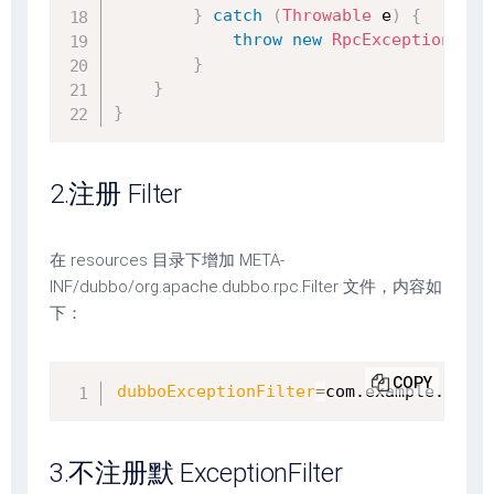
}
catch
(
Throwable
 e
)
{
throw
new
RpcException
(
e
.
g
}
}
}
2.注册 Filter
在 resources 目录下增加 META-
INF/dubbo/org.apache.dubbo.rpc.Filter 文件，内容如
下：
COPY
dubboExceptionFilter
=
com.example.filte
3.不注册默 ExceptionFilter