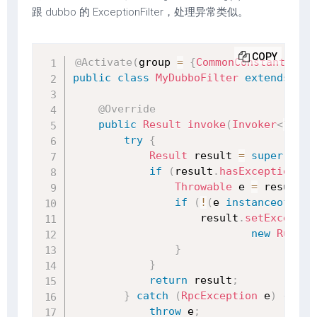
跟 dubbo 的 ExceptionFilter，处理异常类似。
COPY
@Activate
(
group 
=
{
CommonConstants
.
PRO
public
class
MyDubboFilter
extends
Exc
@Override
public
Result
invoke
(
Invoker
<
?
>
 in
try
{
Result
 result 
=
super
.
invo
if
(
result
.
hasException
(
)
)
Throwable
 e 
=
 result
.
g
if
(
!
(
e 
instanceof
Rpc
                    result
.
setExceptio
new
Runtim
}
}
return
 result
;
}
catch
(
RpcException
 e
)
{
throw
 e
;