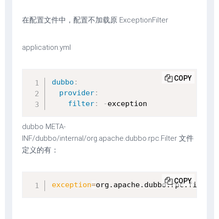
在配置文件中，配置不加载原 ExceptionFilter
application.yml
COPY
dubbo
:
provider
:
filter
:
-
exception
dubbo META-
INF/dubbo/internal/org.apache.dubbo.rpc.Filter 文件
定义的有：
COPY
exception
=
org.apache.dubbo.rpc.filter.