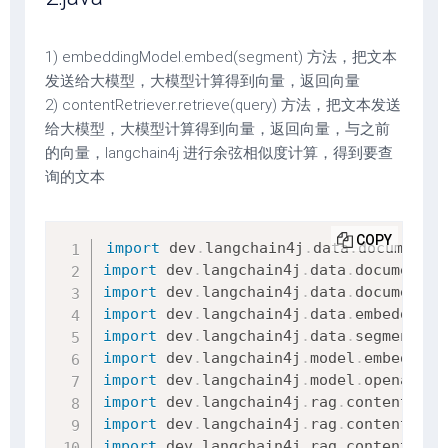
1) embeddingModel.embed(segment) 方法，把文本
发送给大模型，大模型计算得到向量，返回向量
2) contentRetriever.retrieve(query) 方法，把文本发送
给大模型，大模型计算得到向量，返回向量，与之前
的向量，langchain4j 进行余弦相似度计算，得到要查
询的文本
COPY
import
dev
.
langchain4j
.
data
.
document
.
D
import
dev
.
langchain4j
.
data
.
document
.
l
import
dev
.
langchain4j
.
data
.
document
.
s
import
dev
.
langchain4j
.
data
.
embedding
.
import
dev
.
langchain4j
.
data
.
segment
.
Te
import
dev
.
langchain4j
.
model
.
embedding
import
dev
.
langchain4j
.
model
.
openai
.
Op
import
dev
.
langchain4j
.
rag
.
content
.
Con
import
dev
.
langchain4j
.
rag
.
content
.
ret
import
dev
.
langchain4j
.
rag
.
content
.
ret