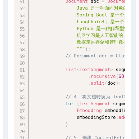
Document
 doc 
=
Document
.
fr
                Java 是一种面向对象的编程
                Spring Boot 是一个
                LangChain4j 是一个 J
                Python 是一种解释型
                机器学习是人工智能的
                数据库是存储和管理数据的系
                """
)
;
// Document doc = ClassPat
List
<
TextSegment
>
 segmentL
.
recursive
(
60
,
20
)
.
split
(
doc
)
;
// 4. 将文档转换为 TextSegme
for
(
TextSegment
 segment 
:
Embedding
 embedding 
=
 
                embeddingStore
.
add
(
emb
}
// 5. 创建 ContentRetriever