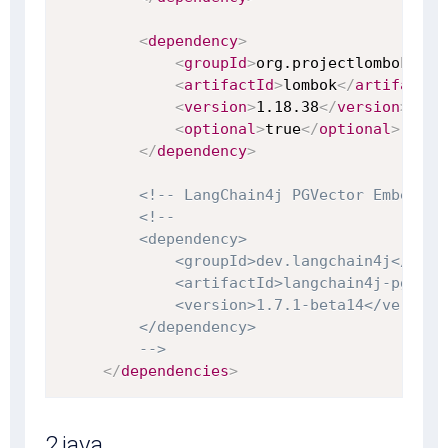
<
dependency
>
<
groupId
>
org.projectlombok
</
gr
<
artifactId
>
lombok
</
artifactId
<
version
>
1.18.38
</
version
>
<
optional
>
true
</
optional
>
</
dependency
>
<!-- LangChain4j PGVector Embeddin
<!--

    <dependency>

        <groupId>dev.langchain4j</group
        <artifactId>langchain4j-pgvecto
        <version>1.7.1-beta14</version>
    </dependency>

    -->
</
dependencies
>
2.java