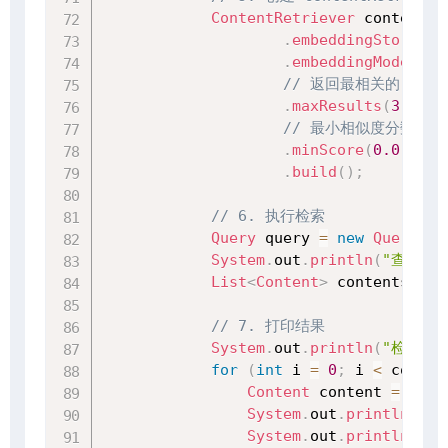
ContentRetriever
 contentRe
.
embeddingStore
(
em
.
embeddingModel
(
em
// 返回最相关的 3 个
.
maxResults
(
3
)
// 最小相似度分数
.
minScore
(
0.0
)
.
build
(
)
;
// 6. 执行检索
Query
 query 
=
new
Query
(
"
System
.
out
.
println
(
"查询: "
List
<
Content
>
 contents 
=
 c
// 7. 打印结果
System
.
out
.
println
(
"检索到的
for
(
int
 i 
=
0
;
 i 
<
 conten
Content
 content 
=
 cont
System
.
out
.
println
(
"结
System
.
out
.
println
(
"内