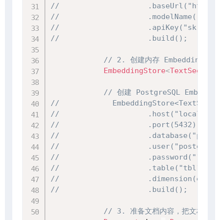
//                    .baseUrl("https:
//                    .modelName("text
//                    .apiKey("sk-1234
//                    .build();
// 2. 创建内存 Embedding 存
EmbeddingStore
<
TextSegment
// 创建 PostgreSQL Embeddi
//            EmbeddingStore<TextSegme
//                    .host("localhost
//                    .port(5432)
//                    .database("postg
//                    .user("postgres"
//                    .password("12345
//                    .table("tbl1")
//                    .dimension(embed
//                    .build();
// 3. 准备文档内容，把文档内容转化