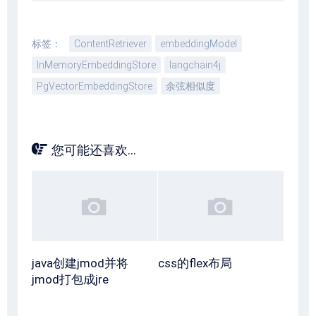
标签：
ContentRetriever
embeddingModel
InMemoryEmbeddingStore
langchain4j
PgVectorEmbeddingStore
余弦相似度
您可能还喜欢...
java创建jmod并将
css的flex布局
jmod打包成jre