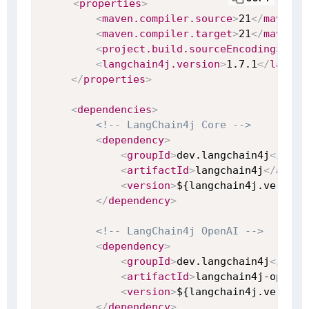
<
properties
>
<
maven.compiler.source
>
21
</
maven.c
<
maven.compiler.target
>
21
</
maven.c
<
project.build.sourceEncoding
>
UTF-
<
langchain4j.version
>
1.7.1
</
langch
</
properties
>
<
dependencies
>
<!-- LangChain4j Core -->
<
dependency
>
<
groupId
>
dev.langchain4j
</
grou
<
artifactId
>
langchain4j
</
artif
<
version
>
${langchain4j.version
</
dependency
>
<!-- LangChain4j OpenAI -->
<
dependency
>
<
groupId
>
dev.langchain4j
</
grou
<
artifactId
>
langchain4j-open-a
<
version
>
${langchain4j.version
</
dependency
>