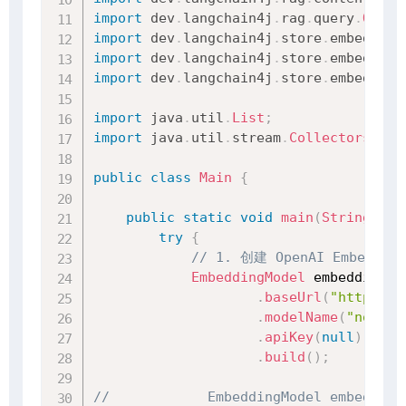
import
dev
.
langchain4j
.
rag
.
query
.
Query
import
dev
.
langchain4j
.
store
.
embedding
import
dev
.
langchain4j
.
store
.
embedding
import
dev
.
langchain4j
.
store
.
embedding
import
java
.
util
.
List
;
import
java
.
util
.
stream
.
Collectors
;
public
class
Main
{
public
static
void
main
(
String
[
]
 a
try
{
// 1. 创建 OpenAI Embeddin
EmbeddingModel
 embeddingMo
.
baseUrl
(
"http://l
.
modelName
(
"nomic-
.
apiKey
(
null
)
.
build
(
)
;
//            EmbeddingModel embedding