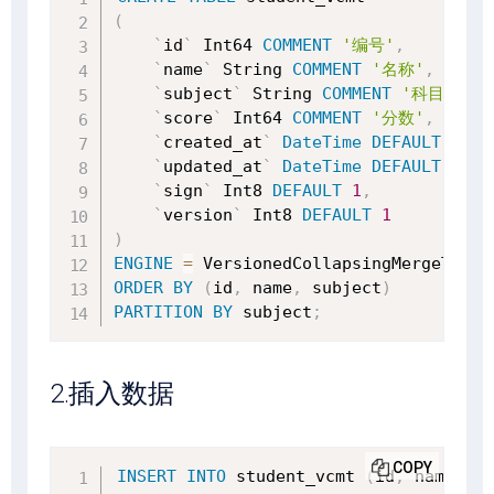
(
`
id
`
 Int64 
COMMENT
'编号'
,
`
name
`
 String 
COMMENT
'名称'
,
`
subject
`
 String 
COMMENT
'科目'
,
`
score
`
 Int64 
COMMENT
'分数'
,
`
created_at
`
DateTime
DEFAULT
NOW
(
`
updated_at
`
DateTime
DEFAULT
NOW
(
`
sign
`
 Int8 
DEFAULT
1
,
`
version
`
 Int8 
DEFAULT
1
)
ENGINE
=
 VersionedCollapsingMergeTree
(
ORDER
BY
(
id
,
 name
,
 subject
)
PARTITION
BY
 subject
;
2.插入数据
COPY
INSERT
INTO
 student_vcmt 
(
id
,
 name
,
 su