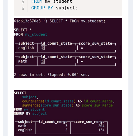
FROM
GROUP
BY
 subject
;