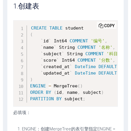
1.创建表
COPY
CREATE
TABLE
(
`
id
`
 Int64 
COMMENT
'编号'
,
`
name
`
 String 
COMMENT
'名称'
,
`
subject
`
 String 
COMMENT
'科目'
,
`
score
`
 Int64 
COMMENT
'分数'
,
`
created_at
`
DateTime
DEFAULT
NOW
(
`
updated_at
`
DateTime
DEFAULT
NOW
(
)
ENGINE
=
 MergeTree
(
)
ORDER
BY
(
id
,
 name
,
 subject
)
PARTITION
BY
 subject
;
必填项：
ENGINE：创建MergeTree的表引擎指定ENGINE =