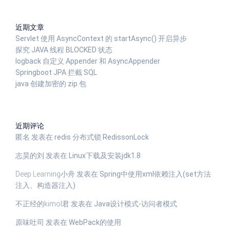
近期文章
Servlet 使用 AsyncContext 的 startAsync() 开启异步
探究 JAVA 线程 BLOCKED 状态
logback 自定义 Appender 和 AsyncAppender
Springboot JPA 拦截 SQL
java 创建加密的 zip 包
近期评论
匿名
发表在
redis 分布式锁 RedissonLock
志昊的刘
发表在
Linux下载及安装jdk1.8
Deep Learning小舟
发表在
Spring中使用xml依赖注入(set方法
注入、构造器注入)
不正经的kimol君
发表在
Java设计模式-访问者模式
原味吐司
发表在
WebPack的使用