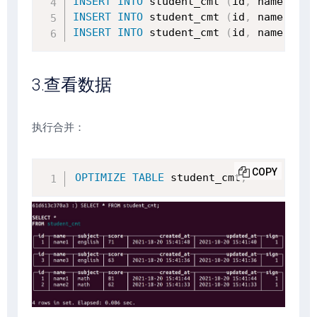
INSERT
INTO
 student_cmt 
(
id
,
 name
,
 sub
INSERT
INTO
 student_cmt 
(
id
,
 name
,
 sub
INSERT
INTO
 student_cmt 
(
id
,
 name
,
 sub
3.查看数据
执行合并：
COPY
OPTIMIZE
TABLE
 student_cmt
;