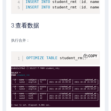
INSERT
INTO
 student_rmt 
(
id
,
 name
,
 sub
INSERT
INTO
 student_rmt 
(
id
,
 name
,
 sub
3.查看数据
执行合并：
COPY
OPTIMIZE
TABLE
 student_rmt
;