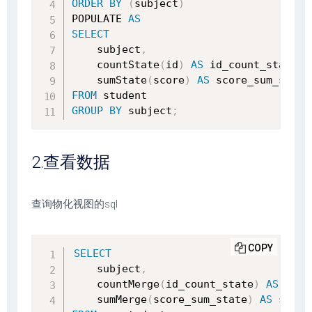
ORDER
BY
(
subject
)
POPULATE 
AS
SELECT
    subject
,
    countState
(
id
)
AS
 id_count_state
,
    sumState
(
score
)
AS
FROM
GROUP
BY
 subject
;
2.查看数据
查询物化视图的sql
COPY
SELECT
    subject
,
    countMerge
(
id_count_state
)
AS
 id_c
    sumMerge
(
score_sum_state
)
AS