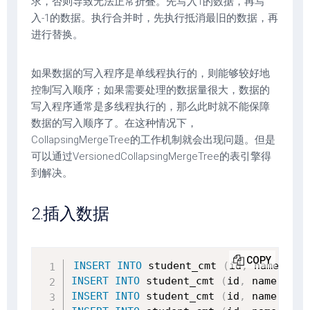
求，否则导致无法正常折叠。先写入1的数据，再写
入-1的数据。执行合并时，先执行抵消最旧的数据，再
进行替换。
如果数据的写入程序是单线程执行的，则能够较好地
控制写入顺序；如果需要处理的数据量很大，数据的
写入程序通常是多线程执行的，那么此时就不能保障
数据的写入顺序了。在这种情况下，
CollapsingMergeTree的工作机制就会出现问题。但是
可以通过VersionedCollapsingMergeTree的表引擎得
到解决。
2.插入数据
COPY
INSERT
INTO
 student_cmt 
(
id
,
 name
,
 sub
INSERT
INTO
 student_cmt 
(
id
,
 name
,
 sub
INSERT
INTO
 student_cmt 
(
id
,
 name
,
 sub