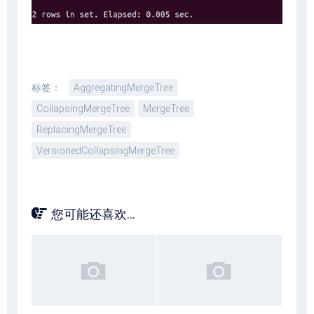
标签：
AggregatingMergeTree
CollapsingMergeTree
MergeTree
ReplacingMergeTree
VersionedCollapsingMergeTree
您可能还喜欢...