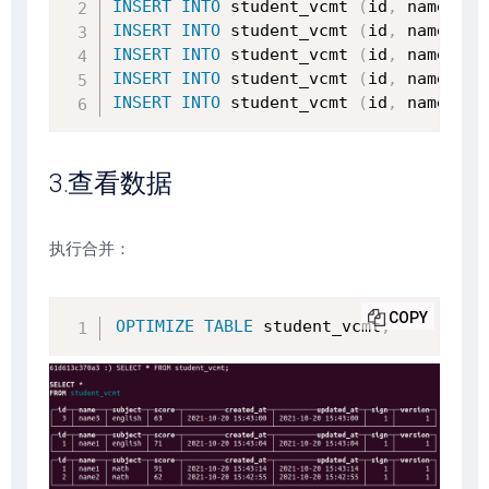
INSERT
INTO
 student_vcmt 
(
id
,
 name
,
 su
INSERT
INTO
 student_vcmt 
(
id
,
 name
,
 su
INSERT
INTO
 student_vcmt 
(
id
,
 name
,
 su
INSERT
INTO
 student_vcmt 
(
id
,
 name
,
 su
INSERT
INTO
 student_vcmt 
(
id
,
 name
,
 su
3.查看数据
执行合并：
COPY
OPTIMIZE
TABLE
 student_vcmt
;