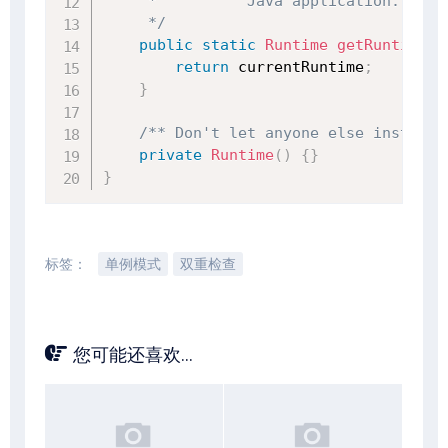
     *          Java application.

     */
public
static
Runtime
getRuntime
(
)
return
 currentRuntime
;
}
/** Don't let anyone else instanti
private
Runtime
(
)
{
}
}
标签：
单例模式
双重检查
您可能还喜欢...