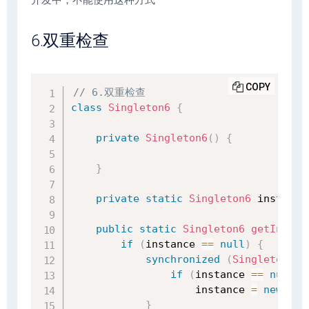
6.双重检查
COPY
// 6.双重检查
class
Singleton6
{
private
Singleton6
(
)
{
}
private
static
Singleton6
 instance
public
static
Singleton6
getInstan
if
(
instance 
==
null
)
{
synchronized
(
Singleton6
.
c
if
(
instance 
==
null
)
                    instance 
=
new
Sin
}