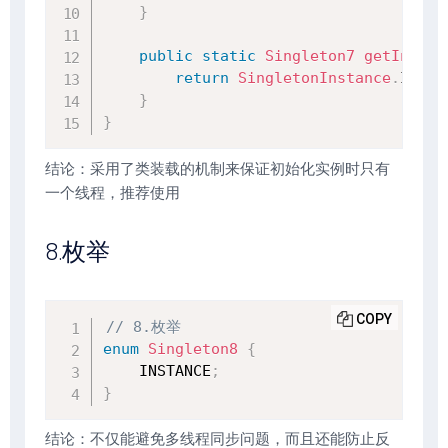
}
public
static
Singleton7
getInstan
return
SingletonInstance
.
INSTA
}
}
结论：采用了类装载的机制来保证初始化实例时只有
一个线程，推荐使用
8.枚举
COPY
// 8.枚举
enum
Singleton8
{
    INSTANCE
;
}
结论：不仅能避免多线程同步问题，而且还能防止反