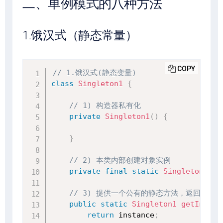
二、单例模式的八种方法
1.饿汉式（静态常量）
COPY
// 1.饿汉式(静态变量)
class
Singleton1
{
// 1) 构造器私有化
private
Singleton1
(
)
{
}
// 2) 本类内部创建对象实例
private
final
static
Singleton1
 in
// 3) 提供一个公有的静态方法，返回实例
public
static
Singleton1
getInstan
return
 instance
;