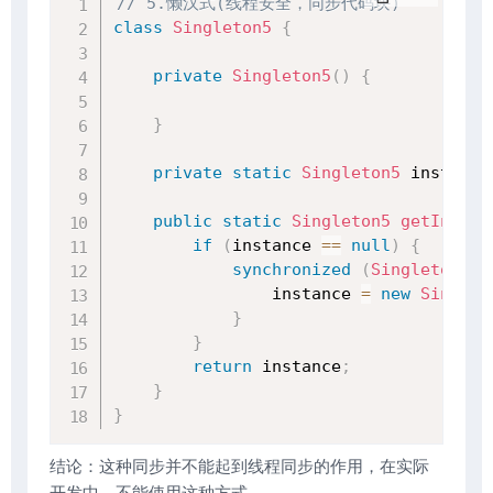
// 5.懒汉式(线程安全，同步代码块)
class
Singleton5
{
private
Singleton5
(
)
{
}
private
static
Singleton5
 instance
public
static
Singleton5
getInstan
if
(
instance 
==
null
)
{
synchronized
(
Singleton5
.
c
                instance 
=
new
Singlet
}
}
return
 instance
;
}
}
结论：这种同步并不能起到线程同步的作用，在实际
开发中，不能使用这种方式