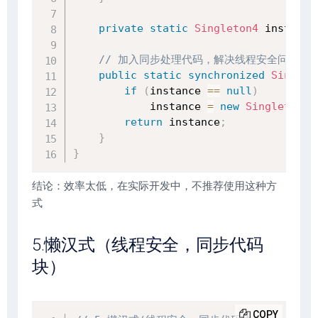
private
static
Singleton4
 instance
// 加入同步处理代码，解决线程安全问题
public
static
synchronized
Singlet
if
(
instance 
==
null
)
            instance 
=
new
Singleton4
(
return
 instance
;
}
}
结论：效率太低，在实际开发中，不推荐使用这种方
式
5.懒汉式（线程安全，同步代码
块）
COPY