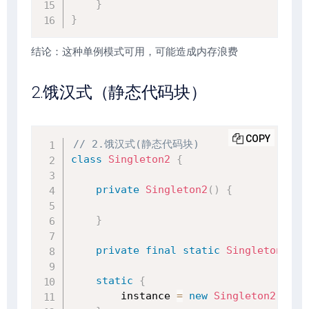
}
}
结论：这种单例模式可用，可能造成内存浪费
2.饿汉式（静态代码块）
COPY
// 2.饿汉式(静态代码块)
class
Singleton2
{
private
Singleton2
(
)
{
}
private
final
static
Singleton2
 in
static
{
        instance 
=
new
Singleton2
(
)
;