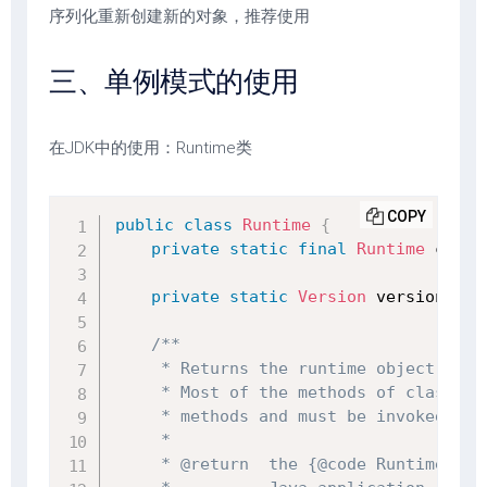
序列化重新创建新的对象，推荐使用
三、单例模式的使用
在JDK中的使用：Runtime类
COPY
public
class
Runtime
{
private
static
final
Runtime
 curre
private
static
Version
 version
;
/**

     * Returns the runtime object asso
     * Most of the methods of class {@
     * methods and must be invoked wit
     *

     * @return  the {@code Runtime} ob