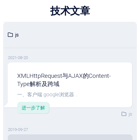
跳
技术文章
至
内
容
js
2021-08-20
XMLHttpRequest与AJAX的Content-
Type解析及跨域
一、客户端 google浏览器 ...
进一步了解
js
2019-09-27