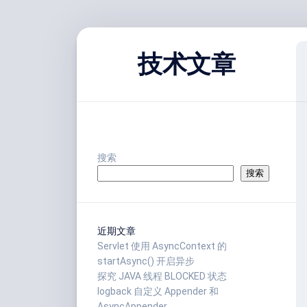
跳
至
技术文章
内
容
搜索
搜索
近期文章
Servlet 使用 AsyncContext 的
startAsync() 开启异步
探究 JAVA 线程 BLOCKED 状态
logback 自定义 Appender 和
AsyncAppender