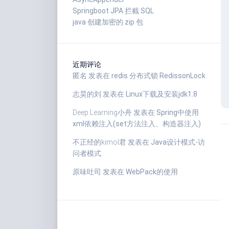
Springboot JPA 拦截 SQL
java 创建加密的 zip 包
近期评论
匿名
发表在
redis 分布式锁 RedissonLock
志昊的刘
发表在
Linux下载及安装jdk1.8
Deep Learning小舟
发表在
Spring中使用
xml依赖注入(set方法注入、构造器注入)
不正经的kimol君
发表在
Java设计模式-访
问者模式
原味吐司
发表在
WebPack的使用