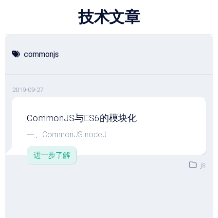
跳
技术文章
至
内
容
commonjs
2019-09-27
CommonJS与ES6的模块化
一、CommonJS nodeJ...
进一步了解
js