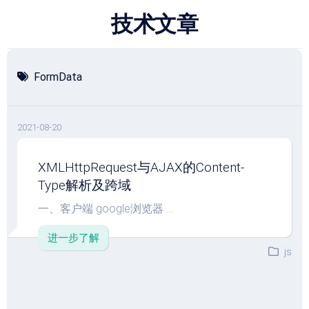
跳
技术文章
至
内
容
FormData
2021-08-20
XMLHttpRequest与AJAX的Content-
Type解析及跨域
一、客户端 google浏览器 ...
进一步了解
js