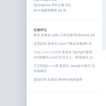
Springboot JPA 拦截 SQL
java 创建加密的 zip 包
近期评论
匿名
发表在
redis 分布式锁 RedissonLock
志昊的刘
发表在
Linux下载及安装jdk1.8
Deep Learning小舟
发表在
Spring中使用
xml依赖注入(set方法注入、构造器注入)
不正经的kimol君
发表在
Java设计模式-访
问者模式
原味吐司
发表在
WebPack的使用