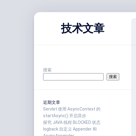
跳
至
技术文章
内
容
搜索
搜索
近期文章
Servlet 使用 AsyncContext 的
startAsync() 开启异步
探究 JAVA 线程 BLOCKED 状态
logback 自定义 Appender 和
AsyncAppender