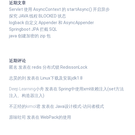
近期文章
Servlet 使用 AsyncContext 的 startAsync() 开启异步
探究 JAVA 线程 BLOCKED 状态
logback 自定义 Appender 和 AsyncAppender
Springboot JPA 拦截 SQL
java 创建加密的 zip 包
近期评论
匿名
发表在
redis 分布式锁 RedissonLock
志昊的刘
发表在
Linux下载及安装jdk1.8
Deep Learning小舟
发表在
Spring中使用xml依赖注入(set方法
注入、构造器注入)
不正经的kimol君
发表在
Java设计模式-访问者模式
原味吐司
发表在
WebPack的使用