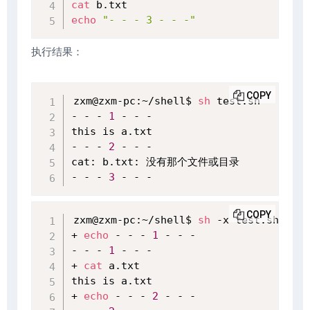
cat
echo
"- - - 3 - - -"
执行结果：
COPY
zxm@zxm-pc:~/shell$ 
sh
 test.sh 

- - - 
1
 - - -

this is a.txt

- - - 
2
 - - -

cat: b.txt: 没有那个文件或目录

- - - 
3
 - - -
COPY
zxm@zxm-pc:~/shell$ 
sh
 -x test.sh 

+ 
echo
 - - - 
1
 - - -

- - - 
1
 - - -

+ 
cat
 a.txt

this is a.txt

+ 
echo
 - - - 
2
 - - -
