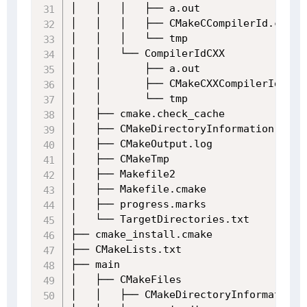
│   │   │   ├── a.out

│   │   │   ├── CMakeCCompilerId.c

│   │   │   └── tmp

│   │   └── CompilerIdCXX

│   │       ├── a.out

│   │       ├── CMakeCXXCompilerId.cpp

│   │       └── tmp

│   ├── cmake.check_cache

│   ├── CMakeDirectoryInformation.cmake
│   ├── CMakeOutput.log

│   ├── CMakeTmp

│   ├── Makefile2

│   ├── Makefile.cmake

│   ├── progress.marks

│   └── TargetDirectories.txt

├── cmake_install.cmake

├── CMakeLists.txt

├── main

│   ├── CMakeFiles

│   │   ├── CMakeDirectoryInformation.c