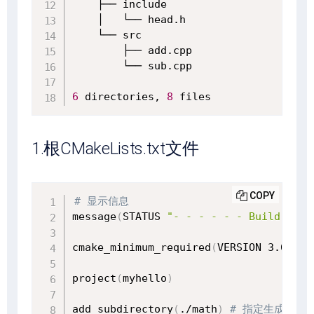
    ├── include

    │   └── head.h

    └── src

        ├── add.cpp

        └── sub.cpp

6
 directories, 
8
 files
1.根CMakeLists.txt文件
COPY
# 显示信息
message
(
STATUS 
"- - - - - - Build in h
cmake_minimum_required
(
VERSION 3.6
)
project
(
myhello
)
add_subdirectory
(
./math
)
# 指定生成目录