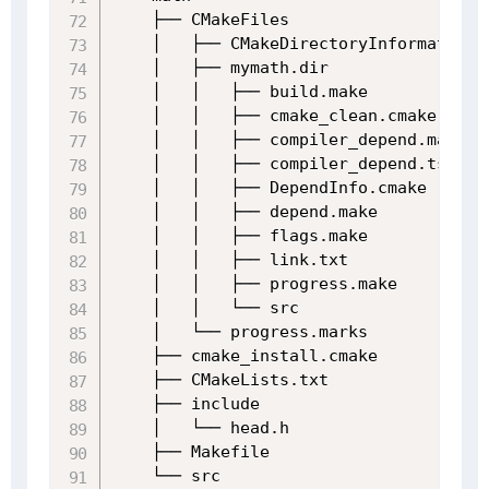
    ├── CMakeFiles

    │   ├── CMakeDirectoryInformation.c
    │   ├── mymath.dir

    │   │   ├── build.make

    │   │   ├── cmake_clean.cmake

    │   │   ├── compiler_depend.make

    │   │   ├── compiler_depend.ts

    │   │   ├── DependInfo.cmake

    │   │   ├── depend.make

    │   │   ├── flags.make

    │   │   ├── link.txt

    │   │   ├── progress.make

    │   │   └── src

    │   └── progress.marks

    ├── cmake_install.cmake

    ├── CMakeLists.txt

    ├── include

    │   └── head.h

    ├── Makefile

    └── src
