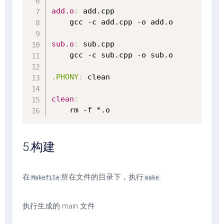
add.o
:
 add.cpp

    gcc -c add.cpp -o add.o

sub.o
:
 sub.cpp

    gcc -c sub.cpp -o sub.o

.PHONY
:
 clean

clean
:
    rm -f *.o
5.构建
在
所在文件的目录下，执行
Makefile
make
执行生成的 main 文件