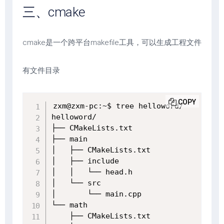
三、cmake
cmake是一个跨平台makefile工具，可以生成工程文件
有文件目录
COPY
zxm@zxm-pc:~$ tree helloword/

helloword/

├── CMakeLists.txt

├── main

│   ├── CMakeLists.txt

│   ├── include

│   │   └── head.h

│   └── src

│       └── main.cpp

└── math

    ├── CMakeLists.txt
