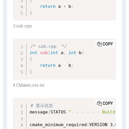
return
 a 
+
 b
;
}
3.sub.cpp
COPY
/* sub.cpp  */
int
sub
(
int
 a
,
int
 b
)
{
return
 a 
-
 b
;
}
4.CMakeLists.txt
COPY
# 显示信息
message
(
STATUS 
"- - - - - - Build in m
cmake_minimum_required
(
VERSION 3.6
)