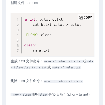
创建文件 rules.txt
COPY
a.txt
:
 b.txt c.txt

    cat b.txt c.txt > a.txt

.PHONY
:
 clean

clean
:
    rm a.txt
生成 a.txt 文件命令：
或
make -f rules.txt a.txt
make
或
--file=rules.txt a.txt
make -f rules.txt
删除 a.txt 文件命令：
make -f rules.txt clean
表明
是"伪目标"（phony target）
.PHONY clean
clean