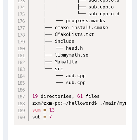
    │   │       ├── sub.cpp.o

    │   │       └── sub.cpp.o.d

    │   └── progress.marks

    ├── cmake_install.cmake

    ├── CMakeLists.txt

    ├── include

    │   └── head.h

    ├── libmymath.so

    ├── Makefile

    └── src

        ├── add.cpp

        └── sub.cpp

19
 directories, 
61
 files

sum
=
13
sub 
=
7