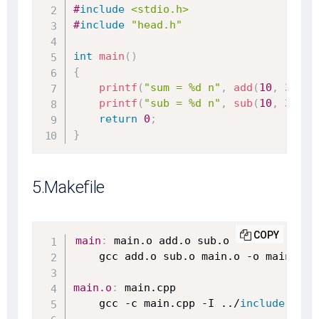
#
include
<stdio.h>
#
include
"head.h"
int
main
(
)
{
printf
(
"sum = %d n"
,
add
(
10
,
3
)
)
;
printf
(
"sub = %d n"
,
sub
(
10
,
3
)
)
;
return
0
;
}
5.Makefile
COPY
main
:
 main.o add.o sub.o

    gcc add.o sub.o main.o -o main

main.o
:
 main.cpp

    gcc -c main.cpp -I ../
include
 -o m