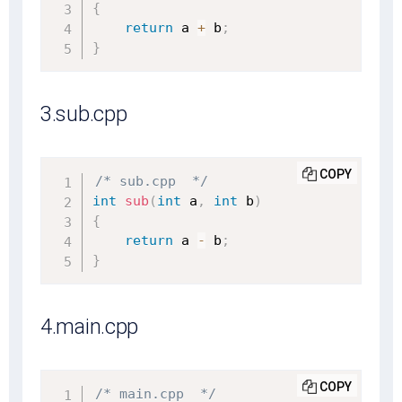
{
return
 a 
+
 b
;
}
3.sub.cpp
COPY
/* sub.cpp  */
int
sub
(
int
 a
,
int
 b
)
{
return
 a 
-
 b
;
}
4.main.cpp
COPY
/* main.cpp  */