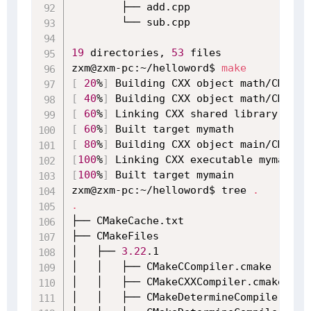
        ├── add.cpp

        └── sub.cpp

19
 directories, 
53
 files

zxm@zxm-pc:~/helloword$ 
make
[
20
%
]
[
40
%
]
[
60
%
]
[
60
%
]
[
80
%
]
[
100
%
]
[
100
%
]
 Built target mymain

zxm@zxm-pc:~/helloword$ tree 
.
.
├── CMakeCache.txt

├── CMakeFiles

│   ├── 
3.22
.1

│   │   ├── CMakeCCompiler.cmake

│   │   ├── CMakeCXXCompiler.cmake

│   │   ├── CMakeDetermineCompilerABI_C