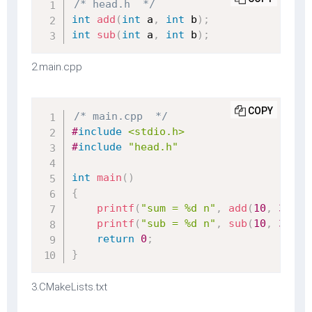
/* head.h  */
int
add
(
int
 a
,
int
 b
)
;
int
sub
(
int
 a
,
int
 b
)
;
2.main.cpp
COPY
/* main.cpp  */
#
include
<stdio.h>
#
include
"head.h"
int
main
(
)
{
printf
(
"sum = %d n"
,
add
(
10
,
3
)
)
;
printf
(
"sub = %d n"
,
sub
(
10
,
3
)
)
;
return
0
;
}
3.CMakeLists.txt