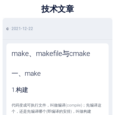
跳
技术文章
至
内
容
c
· 2021-12-22
make、makefile与cmake
一、make
1.构建
代码变成可执行文件，叫做编译(compile)；先编译这
个，还是先编译哪个(即编译的安排)，叫做构建