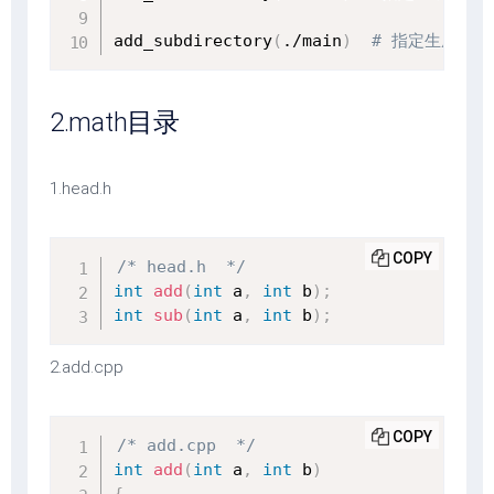
add_subdirectory
(
./main
)
# 指定生成目录
2.math目录
1.head.h
COPY
/* head.h  */
int
add
(
int
 a
,
int
 b
)
;
int
sub
(
int
 a
,
int
 b
)
;
2.add.cpp
COPY
/* add.cpp  */
int
add
(
int
 a
,
int
 b
)
{