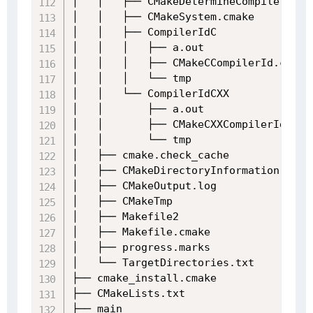
│   │   ├── CMakeDetermineCompilerABI_C
│   │   ├── CMakeSystem.cmake

│   │   ├── CompilerIdC

│   │   │   ├── a.out

│   │   │   ├── CMakeCCompilerId.c

│   │   │   └── tmp

│   │   └── CompilerIdCXX

│   │       ├── a.out

│   │       ├── CMakeCXXCompilerId.cpp

│   │       └── tmp

│   ├── cmake.check_cache

│   ├── CMakeDirectoryInformation.cmake
│   ├── CMakeOutput.log

│   ├── CMakeTmp

│   ├── Makefile2

│   ├── Makefile.cmake

│   ├── progress.marks

│   └── TargetDirectories.txt

├── cmake_install.cmake

├── CMakeLists.txt

├── main
