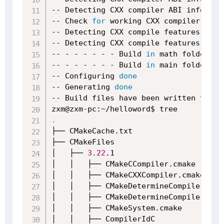
-- Detecting CXX compiler ABI info - 
d
-- Check 
for
 working CXX compiler: /us
-- Detecting CXX compile features

-- Detecting CXX compile features - 
do
-- - - - - - - Build 
in
 math folder - 
-- - - - - - - Build 
in
 main folder - 
-- Configuring 
done
-- Generating 
done
-- Build files have been written to: /h
.
├── CMakeCache.txt

├── CMakeFiles

│   ├── 
3.22
.1

│   │   ├── CMakeCCompiler.cmake

│   │   ├── CMakeCXXCompiler.cmake

│   │   ├── CMakeDetermineCompilerABI_C
│   │   ├── CMakeDetermineCompilerABI_C
│   │   ├── CMakeSystem.cmake

│   │   ├── CompilerIdC
