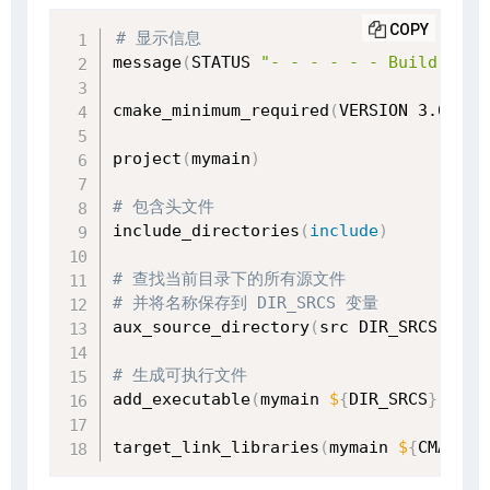
COPY
# 显示信息
message
(
STATUS 
"- - - - - - Build in m
cmake_minimum_required
(
VERSION 3.6
)
project
(
mymain
)
# 包含头文件
include_directories
(
include
)
# 查找当前目录下的所有源文件
# 并将名称保存到 DIR_SRCS 变量
aux_source_directory
(
src DIR_SRCS
)
# 生成可执行文件
add_executable
(
mymain 
$
{
DIR_SRCS
}
)
target_link_libraries
(
mymain 
$
{
CMAKE_B