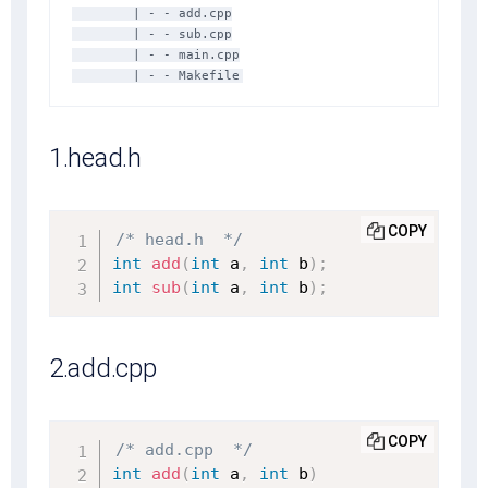
        | - - add.cpp

        | - - sub.cpp

        | - - main.cpp

        | - - Makefile
1.head.h
COPY
/* head.h  */
int
add
(
int
 a
,
int
 b
)
;
int
sub
(
int
 a
,
int
 b
)
;
2.add.cpp
COPY
/* add.cpp  */
int
add
(
int
 a
,
int
 b
)