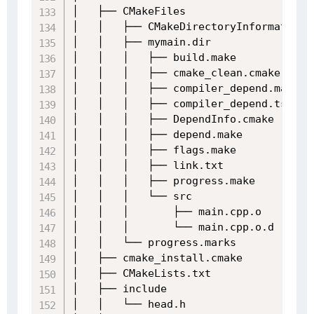
│   ├── CMakeFiles

│   │   ├── CMakeDirectoryInformation.c
│   │   ├── mymain.dir

│   │   │   ├── build.make

│   │   │   ├── cmake_clean.cmake

│   │   │   ├── compiler_depend.make

│   │   │   ├── compiler_depend.ts

│   │   │   ├── DependInfo.cmake

│   │   │   ├── depend.make

│   │   │   ├── flags.make

│   │   │   ├── link.txt

│   │   │   ├── progress.make

│   │   │   └── src

│   │   │       ├── main.cpp.o

│   │   │       └── main.cpp.o.d

│   │   └── progress.marks

│   ├── cmake_install.cmake

│   ├── CMakeLists.txt

│   ├── include

│   │   └── head.h
