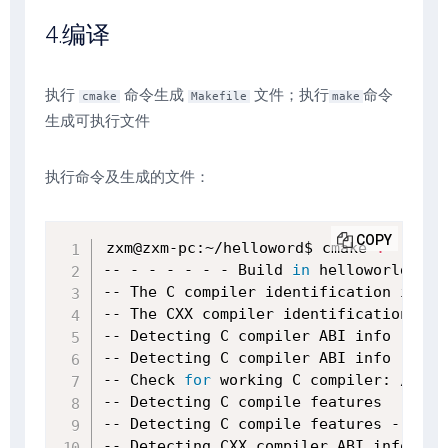
4.编译
执行
命令生成
文件；执行
命令
cmake
Makefile
make
生成可执行文件
执行命令及生成的文件：
COPY
zxm@zxm-pc:~/helloword$ cmake 
.
-- - - - - - - Build 
in
 helloworld fol
-- The C compiler identification is GN
-- The CXX compiler identification is 
-- Detecting C compiler ABI info

-- Detecting C compiler ABI info - 
don
-- Check 
for
 working C compiler: /usr/
-- Detecting C compile features

-- Detecting C compile features - 
done
-- Detecting CXX compiler ABI info
